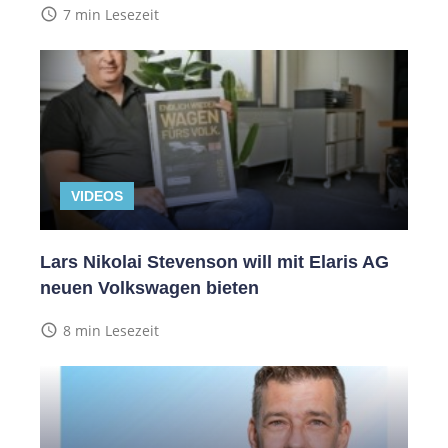
access_time
7 min Lesezeit
VIDEOS
Lars Nikolai Stevenson will mit Elaris AG
neuen Volkswagen bieten
access_time
8 min Lesezeit