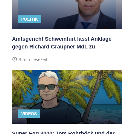
POLITIK
Amtsgericht Schweinfurt lässt Anklage
gegen Richard Graupner MdL zu
access_time
3 min Lesezeit
VIDEOS
Super Egg 3000: Tom Rohrböck und der