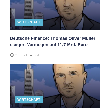
WIRTSCHAFT
Deutsche Finance: Thomas Oliver Müller
steigert Vermögen auf 11,7 Mrd. Euro
access_time
3 min Lesezeit
WIRTSCHAFT