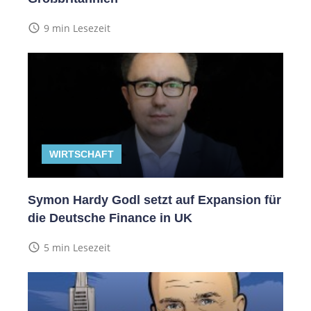
access_time
9 min Lesezeit
WIRTSCHAFT
Symon Hardy Godl setzt auf Expansion für
die Deutsche Finance in UK
access_time
5 min Lesezeit