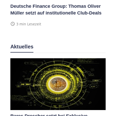
Deutsche Finance Group: Thomas Oliver
Müller setzt auf institutionelle Club-Deals
access_time
3 min Lesezeit
Aktuelles