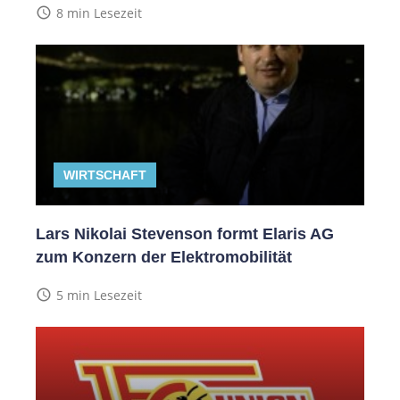
access_time
8 min Lesezeit
WIRTSCHAFT
Lars Nikolai Stevenson formt Elaris AG
zum Konzern der Elektromobilität
access_time
5 min Lesezeit