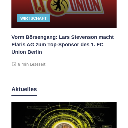
WIRTSCHAFT
Vorm Börsengang: Lars Stevenson macht
Elaris AG zum Top-Sponsor des 1. FC
Union Berlin
access_time
8 min Lesezeit
Aktuelles