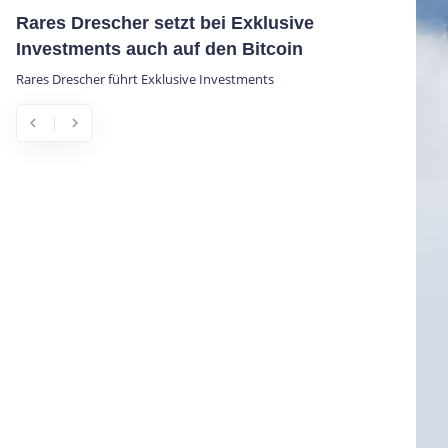
Rares Drescher setzt bei Exklusive
Investments auch auf den Bitcoin
Rares Drescher führt Exklusive Investments
chevron_left
chevron_right
Previous
Next