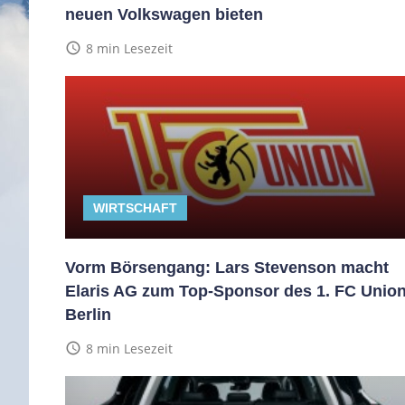
neuen Volkswagen bieten
access_time
8 min Lesezeit
WIRTSCHAFT
Vorm Börsengang: Lars Stevenson macht
Elaris AG zum Top-Sponsor des 1. FC Unio
Berlin
access_time
8 min Lesezeit