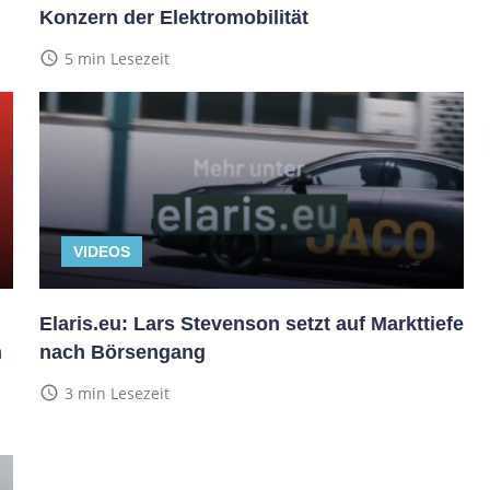
Konzern der Elektromobilität
access_time
5 min Lesezeit
VIDEOS
Elaris.eu: Lars Stevenson setzt auf Markttiefe
n
nach Börsengang
access_time
3 min Lesezeit