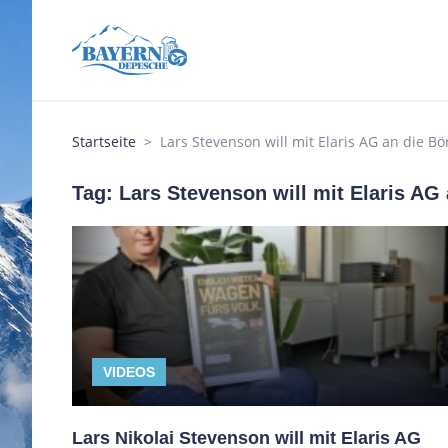
Startseite
Lars Stevenson will mit Elaris AG an die Bö
Tag: Lars Stevenson will mit Elaris AG
VIDEOS
Lars Nikolai Stevenson will mit Elaris AG