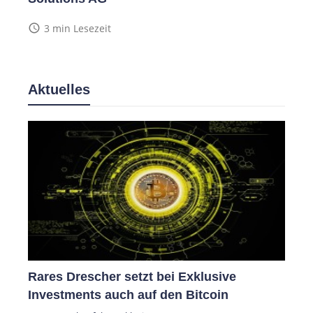
access_time
3 min Lesezeit
Aktuelles
Rares Drescher setzt bei Exklusive
Investments auch auf den Bitcoin