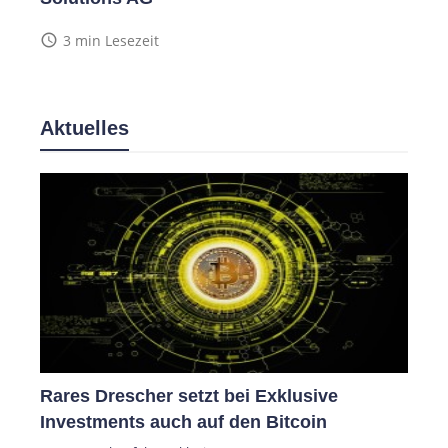
access_time
3 min Lesezeit
Aktuelles
Rares Drescher setzt bei Exklusive
Investments auch auf den Bitcoin