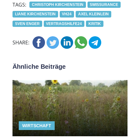
TAGS:
CHRISTOPH KIRCHENSTEIN
SWISSURANCE
LIANE KIRCHENSTEIN
VH24
AXEL KLEINLEIN
SVEN ENGER
VERTRAGSHILFE24
KRITIK
SHARE:
Ähnliche Beiträge
WIRTSCHAFT