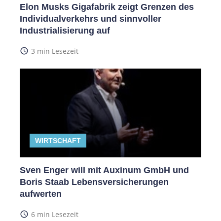
Elon Musks Gigafabrik zeigt Grenzen des
Individualverkehrs und sinnvoller
Industrialisierung auf
access_time
3 min Lesezeit
WIRTSCHAFT
Sven Enger will mit Auxinum GmbH und
Boris Staab Lebensversicherungen
aufwerten
access_time
6 min Lesezeit